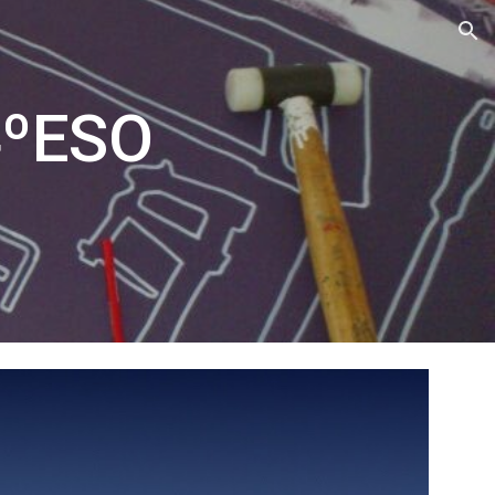
ion
4ºESO