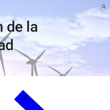
ion
 de la
dad