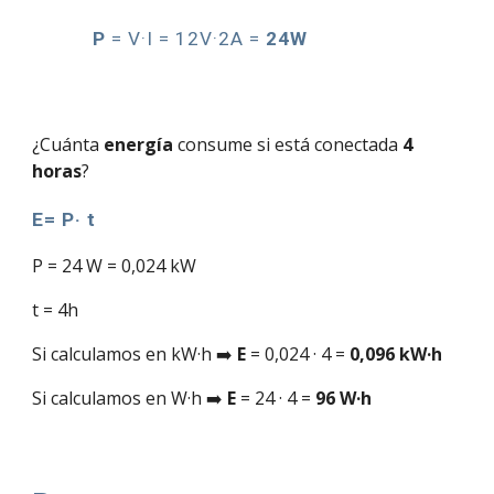
P
= V·I
= 12V·2A =
24W
¿Cuánta
energía
consume
si está conectada
4
horas
?
E= P· t
P = 24 W = 0,024 kW
t = 4h
Si calculamos en kW·h ➡️
E
= 0,024 · 4 =
0,096 kW·h
Si calculamos en W·h
➡️
E
= 24 · 4 =
96 W·h