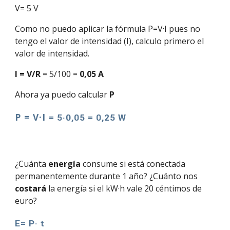
V= 5 V
Como no puedo aplicar la fórmula P=V·I pues no
tengo el valor de intensidad (I), calculo primero el
valor de intensidad.
I = V/R
= 5/100 =
0,05 A
Ahora ya puedo calcular
P
P = V·I
= 5·0,05 = 0,25 W
¿Cuánta
energía
consume
si está conectada
permanentemente durante 1 año? ¿Cuánto nos
costará
la energía si el kW·h vale 20 céntimos de
euro?
E= P· t